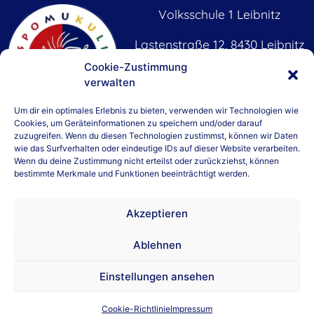
Volksschule 1 Leibnitz
Lastenstraße 12, 8430 Leibnitz
T +43 3452 82 302
Cookie-Zustimmung
verwalten
M
+43 664 81 54 296
vs.leibnitz1@vs-leibnitz.at
Um dir ein optimales Erlebnis zu bieten, verwenden wir Technologien wie
Cookies, um Geräteinformationen zu speichern und/oder darauf
GTS Leibnitz
WICHTIGE LINKS
zuzugreifen. Wenn du diesen Technologien zustimmst, können wir Daten
wie das Surfverhalten oder eindeutige IDs auf dieser Website verarbeiten.
Wenn du deine Zustimmung nicht erteilst oder zurückziehst, können
T +43 676 84 92 02 231
Gemeinde Leibnitz
bestimmte Merkmale und Funktionen beeinträchtigt werden.
BH Leibnitz
Bildungsdirektion
Akzeptieren
Bundeministerium BWF
Ablehnen
Einstellungen ansehen
Datenschutz
Impressum
Cookie-Richtlinie
Impressum