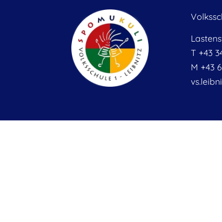
Volkssc
Lastens
T +43 3
M
+43 6
vs.leibn