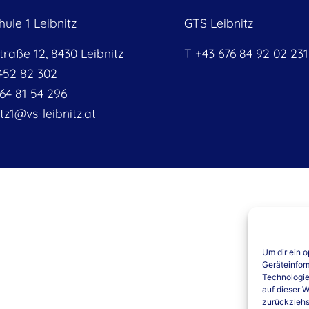
hule 1 Leibnitz
GTS Leibnitz
traße 12, 8430 Leibnitz
T +43 676 84 92 02 231
452 82 302
64 81 54 296
itz1@vs-leibnitz.at
Um dir ein 
Geräteinfor
Technologie
auf dieser W
zurückziehs