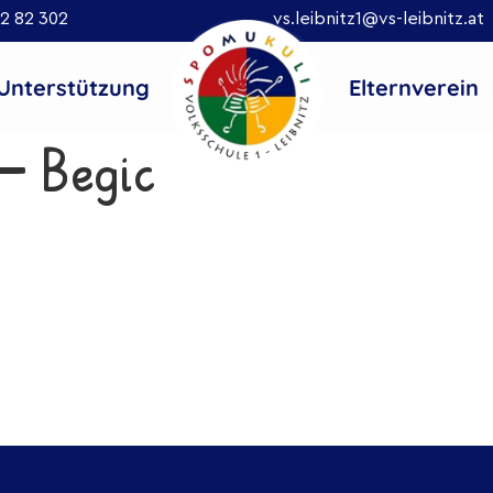
2 82 302
vs.leibnitz1@vs-leibnitz.at
Unterstützung
Elternverein
– Begic