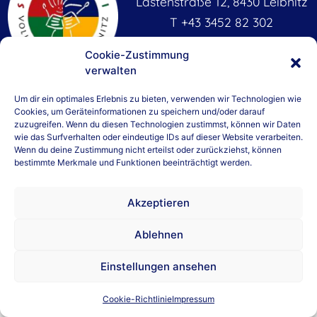
Lastenstraße 12, 8430 Leibnitz
T +43 3452 82 302
M
+43 664 81 54 296
Cookie-Zustimmung
vs.leibnitz1@vs-leibnitz.at
verwalten
GTS Leibnitz
WICHTIGE LINKS
Um dir ein optimales Erlebnis zu bieten, verwenden wir Technologien wie
Cookies, um Geräteinformationen zu speichern und/oder darauf
T +43 676 84 92 02 231
Gemeinde Leibnitz
zuzugreifen. Wenn du diesen Technologien zustimmst, können wir Daten
wie das Surfverhalten oder eindeutige IDs auf dieser Website verarbeiten.
BH Leibnitz
Wenn du deine Zustimmung nicht erteilst oder zurückziehst, können
bestimmte Merkmale und Funktionen beeinträchtigt werden.
Bildungsdirektion
Bundeministerium BWF
Akzeptieren
Ablehnen
Datenschutz
Impressum
Einstellungen ansehen
Cookie-Richtlinie
Impressum